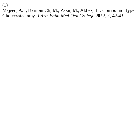
(1)
Majeed, A. .; Kamran Ch, M.; Zakir, M.; Abbas, T. . Compound Typ
Cholecystectomy.
J Aziz Fatm Med Den College
2022
,
4
, 42-43.